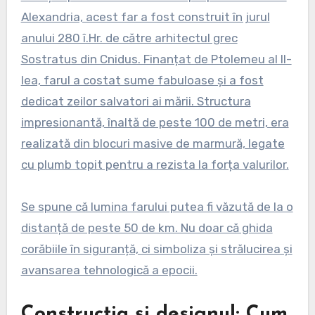
Alexandria, acest far a fost construit în jurul
anului 280 î.Hr. de către arhitectul grec
Sostratus din Cnidus. Finanțat de Ptolemeu al II-
lea, farul a costat sume fabuloase și a fost
dedicat zeilor salvatori ai mării. Structura
impresionantă, înaltă de peste 100 de metri, era
realizată din blocuri masive de marmură, legate
cu plumb topit pentru a rezista la forța valurilor.
Se spune că lumina farului putea fi văzută de la o
distanță de peste 50 de km. Nu doar că ghida
corăbiile în siguranță, ci simboliza și strălucirea și
avansarea tehnologică a epocii.
Construcția și designul: Cum