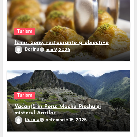
Turism
Izmir: zone, restaurante și obiective
Dorina
mai 9, 2026
Turism
Vacanță în Peru: Machu Picchu și
misterul Anzilor
Dorina
octombrie 15, 2025