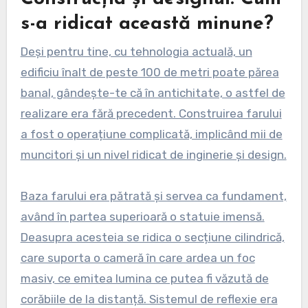
s-a ridicat această minune?
Deși pentru tine, cu tehnologia actuală, un
edificiu înalt de peste 100 de metri poate părea
banal, gândește-te că în antichitate, o astfel de
realizare era fără precedent. Construirea farului
a fost o operațiune complicată, implicând mii de
muncitori și un nivel ridicat de inginerie și design.
Baza farului era pătrată și servea ca fundament,
având în partea superioară o statuie imensă.
Deasupra acesteia se ridica o secțiune cilindrică,
care suporta o cameră în care ardea un foc
masiv, ce emitea lumina ce putea fi văzută de
corăbiile de la distanță. Sistemul de reflexie era