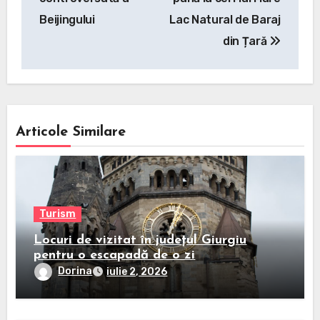
Beijingului
Lac Natural de Baraj
din Țară
Articole Similare
Turism
Locuri de vizitat în județul Giurgiu
pentru o escapadă de o zi
Dorina
iulie 2, 2026