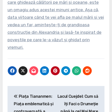
care ghidează călătorii pe mări și oceane, este
un omagiu adus acestei minuni antice. Așa că,
data viitoare când te vei afla pe malul mării și vei
vedea un far, amintește-ți de grandioasa
construcție din Alexandria și lasă-te inspirat de
poveștile pe care le-a văzut și ghidat prin
vremuri.
Navigare
Piața Tiananmen:
Lacul Cuejdel: Cum să
în
Piața emblematică și
îți Faci o Drumeție
articole
controversată a
până la cel Mai Mare