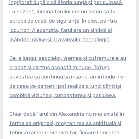
îngrijorat după o călătorie lungă și periculoasă.
La orizont, lumina farului era un semn că te
apropii de casă, de siguranță. În plus, pentru
locuitorii Alexandria, farul era un simbol al
mândriei civice și al avansului tehnologic.
De-a lungul secolelor, vremea și cutremurele au
erodat și distrus această minune. Totuși,
povestea sa continuă să inspire, amintindu-ne
de ceea ce oamenii pot realiza atunci când își
combină viziunea, cunoașterea și pasiunea.
Chiar dacă Farul din Alexandria nu mai există în
forma sa originală, moștenirea sa spirituală și
tehnică rămâne. Fiecare far, fiecare luminișor