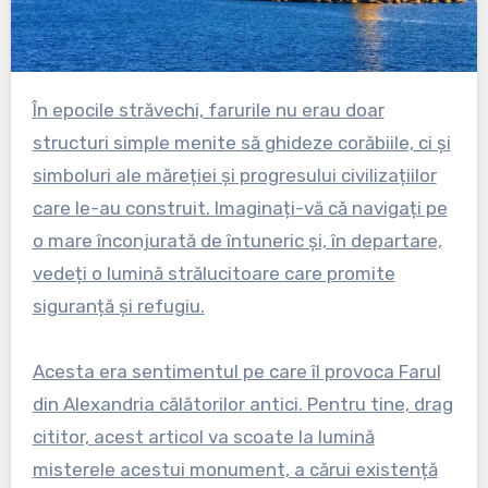
În epocile străvechi, farurile nu erau doar
structuri simple menite să ghideze corăbiile, ci și
simboluri ale măreției și progresului civilizațiilor
care le-au construit. Imaginați-vă că navigați pe
o mare înconjurată de întuneric și, în departare,
vedeți o lumină strălucitoare care promite
siguranță și refugiu.
Acesta era sentimentul pe care îl provoca Farul
din Alexandria călătorilor antici. Pentru tine, drag
cititor, acest articol va scoate la lumină
misterele acestui monument, a cărui existență