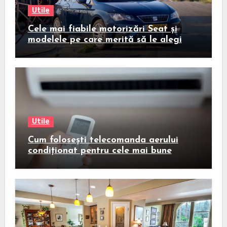
Utile
Cele mai fiabile motorizări Seat și
modelele pe care merită să le alegi
Utile
Cum folosești telecomanda aerului
condiționat pentru cele mai bune
rezultate