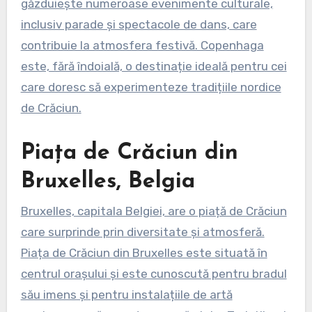
găzduiește numeroase evenimente culturale,
inclusiv parade și spectacole de dans, care
contribuie la atmosfera festivă. Copenhaga
este, fără îndoială, o destinație ideală pentru cei
care doresc să experimenteze tradițiile nordice
de Crăciun.
Piața de Crăciun din
Bruxelles, Belgia
Bruxelles, capitala Belgiei, are o piață de Crăciun
care surprinde prin diversitate și atmosferă.
Piața de Crăciun din Bruxelles este situată în
centrul orașului și este cunoscută pentru bradul
său imens și pentru instalațiile de artă