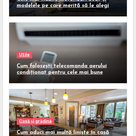
modelele pe care merită să le alegi
Utile
Cum folosești telecomanda aerului
condiționat pentru cele mai bune
rezultate
Casă și grădină
Cum aduci mai multă liniște în casă