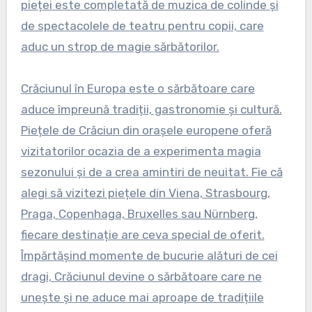
pieței este completată de muzica de colinde și
de spectacolele de teatru pentru copii, care
aduc un strop de magie sărbătorilor.
Crăciunul în Europa este o sărbătoare care
aduce împreună tradiții, gastronomie și cultură.
Piețele de Crăciun din orașele europene oferă
vizitatorilor ocazia de a experimenta magia
sezonului și de a crea amintiri de neuitat. Fie că
alegi să vizitezi piețele din Viena, Strasbourg,
Praga, Copenhaga, Bruxelles sau Nürnberg,
fiecare destinație are ceva special de oferit.
Împărtășind momente de bucurie alături de cei
dragi, Crăciunul devine o sărbătoare care ne
unește și ne aduce mai aproape de tradițiile