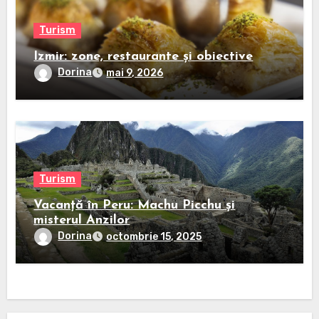
Turism
Izmir: zone, restaurante și obiective
Dorina
mai 9, 2026
Turism
Vacanță în Peru: Machu Picchu și
misterul Anzilor
Dorina
octombrie 15, 2025