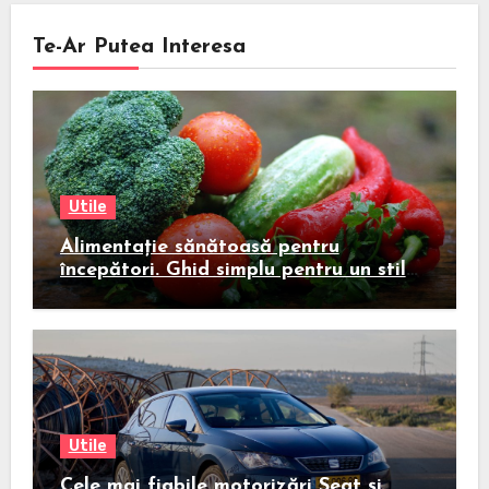
Te-Ar Putea Interesa
Utile
Alimentație sănătoasă pentru
începători. Ghid simplu pentru un stil
de viață echilibrat
Utile
Cele mai fiabile motorizări Seat și