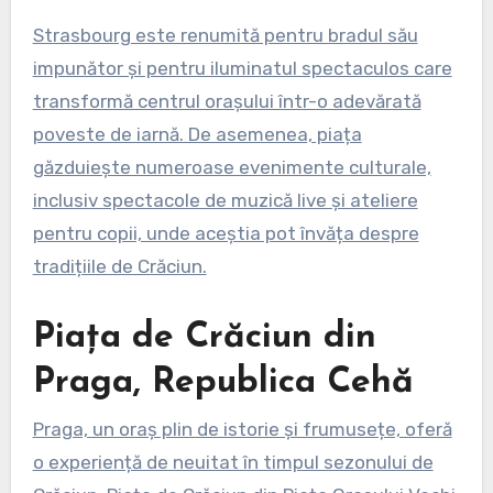
Strasbourg este renumită pentru bradul său
impunător și pentru iluminatul spectaculos care
transformă centrul orașului într-o adevărată
poveste de iarnă. De asemenea, piața
găzduiește numeroase evenimente culturale,
inclusiv spectacole de muzică live și ateliere
pentru copii, unde aceștia pot învăța despre
tradițiile de Crăciun.
Piața de Crăciun din
Praga, Republica Cehă
Praga, un oraș plin de istorie și frumusețe, oferă
o experiență de neuitat în timpul sezonului de