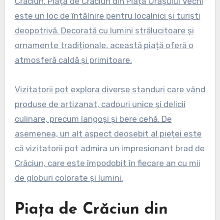
Crăciun. Piața de Crăciun din Piața Orașului Vechi
este un loc de întâlnire pentru localnici și turiști
deopotrivă. Decorată cu lumini strălucitoare și
ornamente tradiționale, această piață oferă o
atmosferă caldă și primitoare.
Vizitatorii pot explora diverse standuri care vând
produse de artizanat, cadouri unice și delicii
culinare, precum langoși și bere cehă. De
asemenea, un alt aspect deosebit al pieței este
că vizitatorii pot admira un impresionant brad de
Crăciun, care este împodobit în fiecare an cu mii
de globuri colorate și lumini.
Piața de Crăciun din