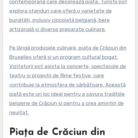
contemporană care decorează piața. Turiștii pot
explora standuri care oferă o varietate de
bunătăți, inclusiv ciocolată belgiană, bere
artizanală și diverse preparate culinare.
Pe lângă produsele culinare, piața de Crăciun din
Bruxelles oferă și un program cultural bogat.
Vizitatorii pot asista la concerte, spectacole de
teatru și proiecții de filme festive, care
contribuie la atmosfera de sărbătoare. Această
piață este un loc ideal pentru a savura tradițiile
belgiene de Crăciun și pentru a crea amintiri de
neuitat.
Piața de Crăciun din