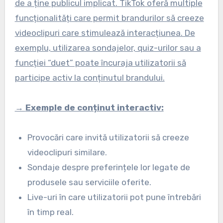
de a ține publicul implicat. TikTok oferă multiple
funcționalități care permit brandurilor să creeze
videoclipuri care stimulează interacțiunea. De
exemplu, utilizarea sondajelor, quiz-urilor sau a
funcției “duet” poate încuraja utilizatorii să
participe activ la conținutul brandului.
→
Exemple de conținut interactiv:
Provocări care invită utilizatorii să creeze
videoclipuri similare.
Sondaje despre preferințele lor legate de
produsele sau serviciile oferite.
Live-uri în care utilizatorii pot pune întrebări
în timp real.