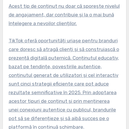
Acest tip de conținut nu doar că sporește nivelul
de angajament, dar contribuie și la o mai bună
înțelegere a nevoilor clienților.
TikTok oferă oportunități uriașe pentru branduri
care doresc să atragă clienți și să construiască o
prezență digitală puternică. Conținutul educativ,
bazat pe tendințe, povestirile autentice,
conținutul generat de utilizatori și cel interactiv
sunt cinci strategii eficiente care pot aduce
rezultate semnificative în 2025. Prin adoptarea
acestor tipuri de conținut și prin menținerea
unei conexiuni autentice cu publicul, brandurile
pot să se diferențieze și să aibă succes pe o
platformă în continuă schimbare.