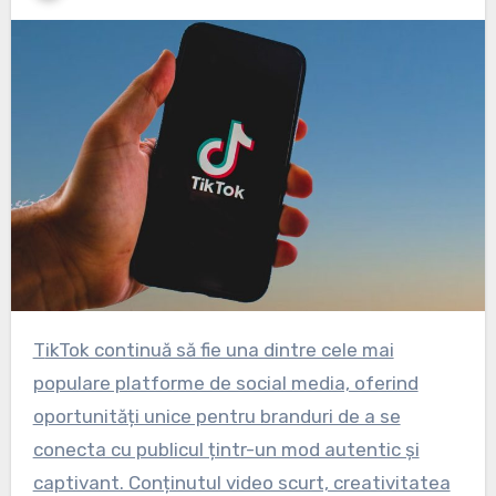
TikTok continuă să fie una dintre cele mai
populare platforme de social media, oferind
oportunități unice pentru branduri de a se
conecta cu publicul țintr-un mod autentic și
captivant. Conținutul video scurt, creativitatea