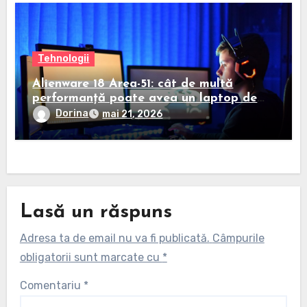
Tehnologii
Alienware 18 Area-51: cât de multă
performanță poate avea un laptop de
gaming modern
Dorina
mai 21, 2026
Lasă un răspuns
Adresa ta de email nu va fi publicată.
Câmpurile
obligatorii sunt marcate cu
*
Comentariu
*