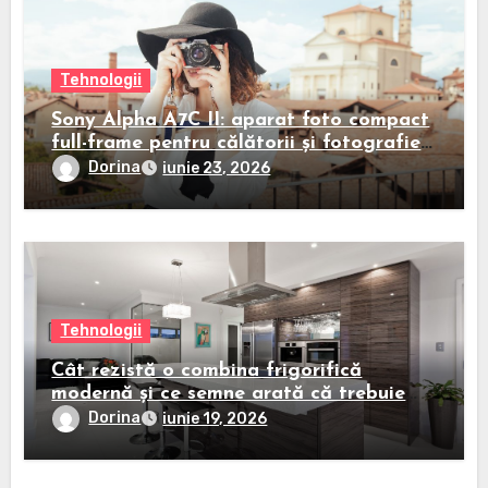
Tehnologii
Sony Alpha A7C II: aparat foto compact
full-frame pentru călătorii și fotografie
urbană
Dorina
iunie 23, 2026
Tehnologii
Cât rezistă o combina frigorifică
modernă și ce semne arată că trebuie
înlocuită
Dorina
iunie 19, 2026