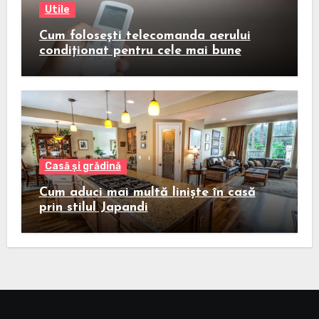
Utile
Cum folosești telecomanda aerului
condiționat pentru cele mai bune
rezultate
Casă și grădină
Cum aduci mai multă liniște în casă
prin stilul Japandi