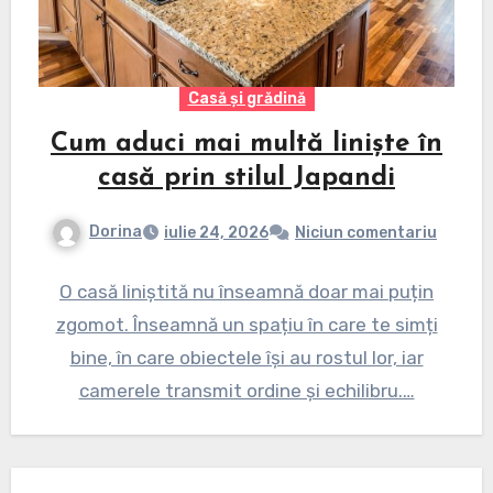
Casă și grădină
Cum aduci mai multă liniște în
casă prin stilul Japandi
Dorina
iulie 24, 2026
Niciun comentariu
O casă liniștită nu înseamnă doar mai puțin
zgomot. Înseamnă un spațiu în care te simți
bine, în care obiectele își au rostul lor, iar
camerele transmit ordine și echilibru.…