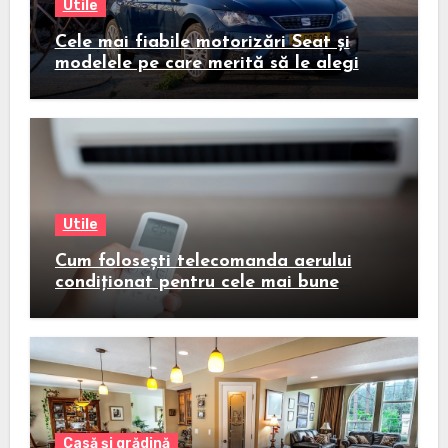
Utile
Cele mai fiabile motorizări Seat și
modelele pe care merită să le alegi
Utile
Cum folosești telecomanda aerului
condiționat pentru cele mai bune
rezultate
Casă și grădină