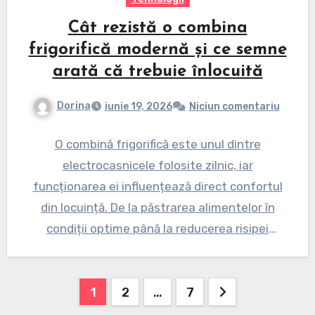
Cât rezistă o combina
frigorifică modernă și ce semne
arată că trebuie înlocuită
Dorina
iunie 19, 2026
Niciun comentariu
O combină frigorifică este unul dintre
electrocasnicele folosite zilnic, iar
funcționarea ei influențează direct confortul
din locuință. De la păstrarea alimentelor în
condiții optime până la reducerea risipei
alimentare, acest…
Paginație
1
2
…
7