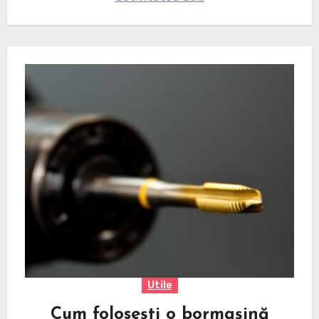
Utile
Cum folosești o bormașină