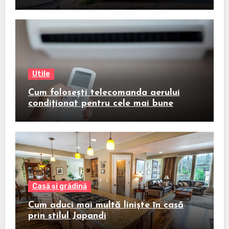
Utile
Cum folosești telecomanda aerului
condiționat pentru cele mai bune
rezultate
Casă și grădină
Cum aduci mai multă liniște în casă
prin stilul Japandi