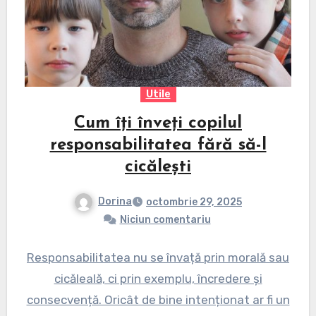
Utile
Cum îți înveți copilul
responsabilitatea fără să-l
cicălești
Dorina
octombrie 29, 2025
Niciun comentariu
Responsabilitatea nu se învață prin morală sau
cicăleală, ci prin exemplu, încredere și
consecvență. Oricât de bine intenționat ar fi un