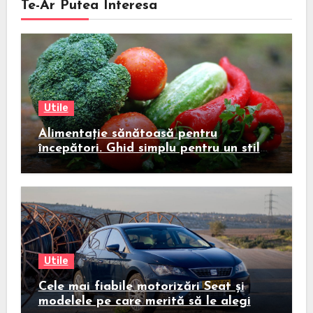
Te-Ar Putea Interesa
Utile
Alimentație sănătoasă pentru
începători. Ghid simplu pentru un stil
de viață echilibrat
Utile
Cele mai fiabile motorizări Seat și
modelele pe care merită să le alegi