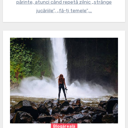
părinte, atunci când repetă zilnic „strânge
jucăriile”, „fă-ți temele”,…
Blogăreală