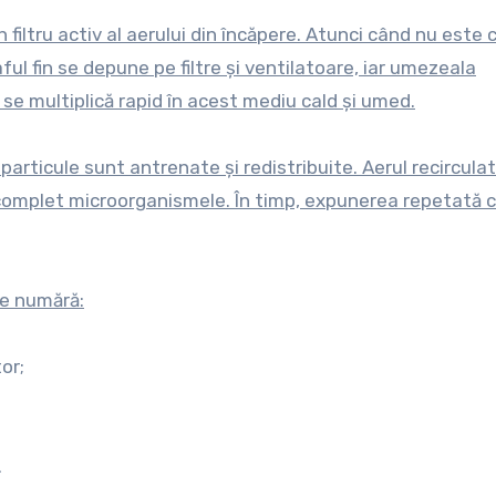
filtru activ al aerului din încăpere. Atunci când nu este 
ul fin se depune pe filtre și ventilatoare, iar umezeala
se multiplică rapid în acest mediu cald și umed.
articule sunt antrenate și redistribuite. Aerul recircula
tra complet microorganismele. În timp, expunerea repetată 
se numără:
or;
.