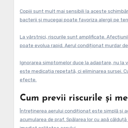
Copiii sunt mult mai sensibili la aceste schimbăr
bacterii și mucegai poate favoriza alergii pe te
La vârstnici, riscurile sunt amplificate. Afecțiun
poate evolua rapid. Aerul condiționat murdar dev
Ignorarea simptomelor duce la adaptare, nu la 
este medicația repetată, ci eliminarea sursei. 
efecte.
Cum previi riscurile și me
Întreținerea aerului condiționat este simplă și ac
acumularea de praf. Spălarea lor cu apă călduță
imediat calitatea aerului.