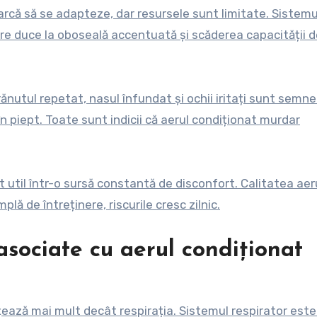
earcă să se adapteze, dar resursele sunt limitate. Sistemu
re duce la oboseală accentuată și scăderea capacității d
rănutul repetat, nasul înfundat și ochii iritați sunt semne
în piept. Toate sunt indicii că aerul condiționat murdar
at util într-o sursă constantă de disconfort. Calitatea aer
plă de întreținere, riscurile cresc zilnic.
sociate cu aerul condiționat
ează mai mult decât respirația. Sistemul respirator este