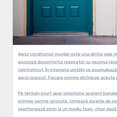
Aerul condiționat murdar este una dintre cele mai ignorate surse de poluare din spațiile închise. Mulți oameni
asociază disconfortul respirator cu sezonul rece 
neîntreținut. În interiorul unității se acumulează 
aerul respirat. Fiecare pornire distribuie aceste 
Pe termen scurt apar simptome aparent banale, da
primele semne ignorate. Urmează durerile de ca
reacționează zilnic la un mediu toxic, chiar dacă