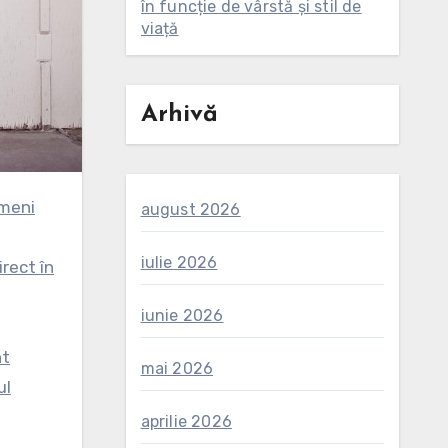
în funcție de vârstă și stil de
viață
Arhivă
august 2026
iulie 2026
irect în
iunie 2026
nt
mai 2026
ul
aprilie 2026