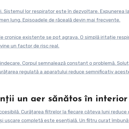
i. Sistemul lor respirator este în dezvoltare. Expunerea l
rmen lung. Episoadele de răceală devin mai frecvente.
ile cronice existente se pot agrava. O simplă iritație respi
ine un factor de risc real.
vindecare. Corpul semnalează constant o problemă. Soluț
Curățarea regulată a aparatului reduce semnificativ acest
nții un aer sănătos în interior
cesibilă. Curățarea filtrelor la fiecare câteva luni reduce 
 și uscare completă este esențială. Un filtru curat îmbun