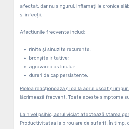
afectat, dar nu singurul. Inflamațiile cronice sl
și infecții.
Afecțiunile frecvente includ:
rinite și sinuzite recurente;
bronșite iritative;
agravarea astmului;
dureri de cap persistente.
Pielea reacționează și ea la aerul uscat și impur. A
lăcrimează frecvent. Toate aceste simptome s
La nivel psihic, aerul viciat afectează starea g
Productivitatea la birou are de suferit. În timp