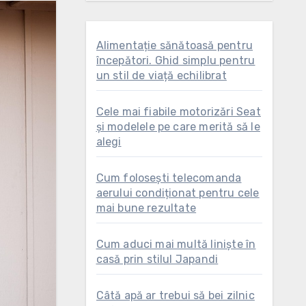
Alimentație sănătoasă pentru
începători. Ghid simplu pentru
un stil de viață echilibrat
Cele mai fiabile motorizări Seat
și modelele pe care merită să le
alegi
Cum folosești telecomanda
aerului condiționat pentru cele
mai bune rezultate
Cum aduci mai multă liniște în
casă prin stilul Japandi
Câtă apă ar trebui să bei zilnic