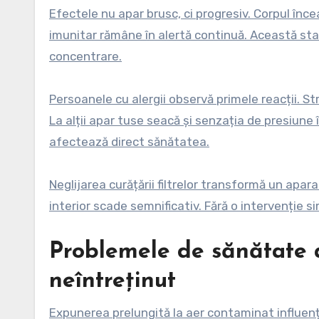
Efectele nu apar brusc, ci progresiv. Corpul înc
imunitar rămâne în alertă continuă. Această sta
concentrare.
Persoanele cu alergii observă primele reacții. St
La alții apar tuse seacă și senzația de presiune 
afectează direct sănătatea.
Neglijarea curățării filtrelor transformă un apar
interior scade semnificativ. Fără o intervenție sim
Problemele de sănătate a
neîntreținut
Expunerea prelungită la aer contaminat influenț