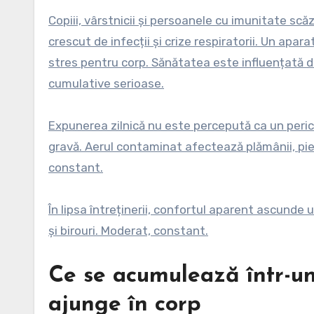
Copiii, vârstnicii și persoanele cu imunitate scă
crescut de infecții și crize respiratorii. Un ap
stres pentru corp. Sănătatea este influențată dir
cumulative serioase.
Expunerea zilnică nu este percepută ca un peri
gravă. Aerul contaminat afectează plămânii, piel
constant.
În lipsa întreținerii, confortul aparent ascunde u
și birouri. Moderat, constant.
Ce se acumulează într-un
ajunge în corp