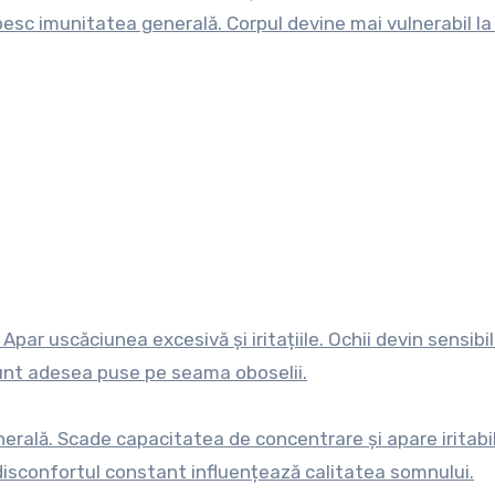
ăbesc imunitatea generală. Corpul devine mai vulnerabil la
par uscăciunea excesivă și iritațiile. Ochii devin sensibili,
unt adesea puse pe seama oboselii.
enerală. Scade capacitatea de concentrare și apare iritabi
, disconfortul constant influențează calitatea somnului.