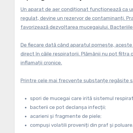
Un aparat de aer condiționat funcționează ca un 
regulat, devine un rezervor de contaminanți. Praf
favorizează dezvoltarea mucegaiului. Bacteriile 
De fiecare dată când aparatul pornește, aceste p
direct în căile respiratorii. Plămânii nu pot fil
inflamații cronice.
Printre cele mai frecvente substanțe regăsite 
spori de mucegai care irită sistemul respirat
bacterii ce pot declanșa infecții;
acarieni și fragmente de piele;
compuși volatili proveniți din praf și poluare