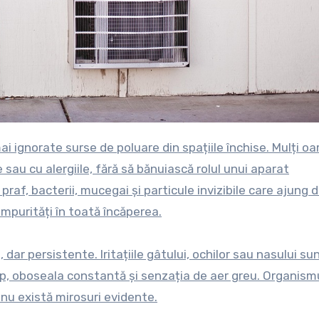
sau cu alergiile, fără să bănuiască rolul unui aparat
praf, bacterii, mucegai și particule invizibile care ajung d
impurități în toată încăperea.
r persistente. Iritațiile gâtului, ochilor sau nasului su
p, oboseala constantă și senzația de aer greu. Organism
 nu există mirosuri evidente.