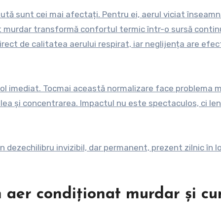
zută sunt cei mai afectați. Pentru ei, aerul viciat înseamn
arat murdar transformă confortul termic într-o sursă conti
ect de calitatea aerului respirat, iar neglijența are efec
col imediat. Tocmai această normalizare face problema m
ea și concentrarea. Impactul nu este spectaculos, ci len
n dezechilibru invizibil, dar permanent, prezent zilnic în l
 aer condiționat murdar și c