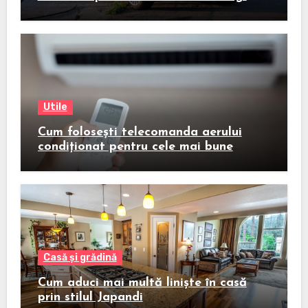
Utile
Cum folosești telecomanda aerului
condiționat pentru cele mai bune
rezultate
Casă și grădină
Cum aduci mai multă liniște în casă
prin stilul Japandi