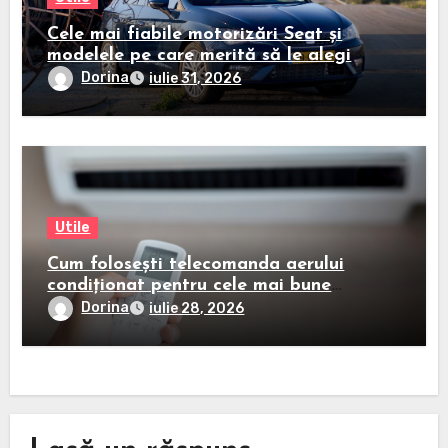
Cele mai fiabile motorizări Seat și
modelele pe care merită să le alegi
Dorina
iulie 31, 2026
Utile
Cum folosești telecomanda aerului
condiționat pentru cele mai bune
rezultate
Dorina
iulie 28, 2026