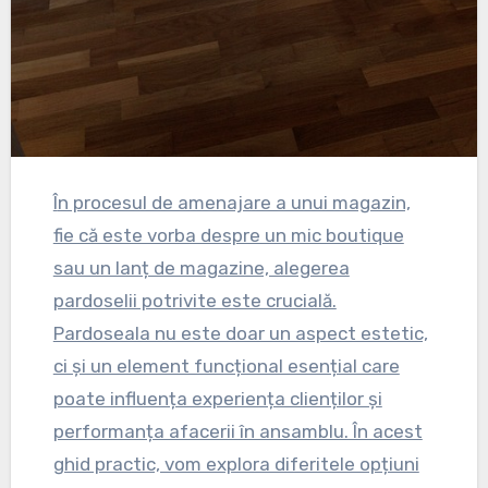
În procesul de amenajare a unui magazin,
fie că este vorba despre un mic boutique
sau un lanț de magazine, alegerea
pardoselii potrivite este crucială.
Pardoseala nu este doar un aspect estetic,
ci și un element funcțional esențial care
poate influența experiența clienților și
performanța afacerii în ansamblu. În acest
ghid practic, vom explora diferitele opțiuni