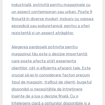
industrială, potrivită pentru magazinele cu
un aspect contemporan sau urban. Poate fi
finisată în diverse moduri, inclusiv cu vopsea
epoxidică sau poliuretanică, pentru a oferi
rezistență și un aspect atrăgător.
Alegerea pardoselii potrivite pentru
magazinul tău este o decizie importantă,
care poate afecta atât experiența
clienților, cât și eficiența afacerii tale. Este
crucial să iei în considerare factori precum
tipul de magazin, traficul de clienți, bugetul
disponibil și necesitățile de întreținere
înainte de a lua o decizie finală. Cu o
înțelegere clară a opțiunilor disponibile și a