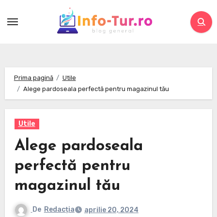
Skip
to
content
Prima pagină
Utile
Alege pardoseala perfectă pentru magazinul tău
Utile
Alege pardoseala
perfectă pentru
magazinul tău
De
Redacția
aprilie 20, 2024