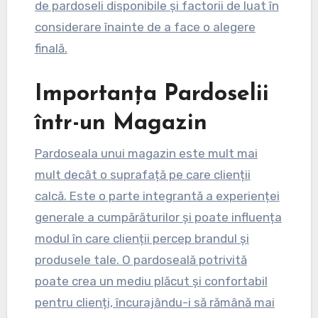
de pardoseli disponibile și factorii de luat în
considerare înainte de a face o alegere
finală.
Importanța Pardoselii
într-un Magazin
Pardoseala unui magazin este mult mai
mult decât o suprafață pe care clienții
calcă. Este o parte integrantă a experienței
generale a cumpărăturilor și poate influența
modul în care clienții percep brandul și
produsele tale. O pardoseală potrivită
poate crea un mediu plăcut și confortabil
pentru clienți, încurajându-i să rămână mai