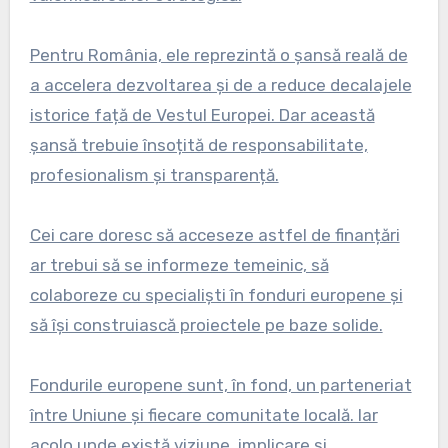
Pentru România, ele reprezintă o șansă reală de
a accelera dezvoltarea și de a reduce decalajele
istorice față de Vestul Europei. Dar această
șansă trebuie însoțită de responsabilitate,
profesionalism și transparență.
Cei care doresc să acceseze astfel de finanțări
ar trebui să se informeze temeinic, să
colaboreze cu specialiști în fonduri europene și
să își construiască proiectele pe baze solide.
Fondurile europene sunt, în fond, un parteneriat
între Uniune și fiecare comunitate locală. Iar
acolo unde există viziune, implicare și