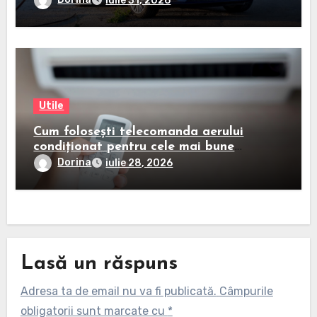
iulie 31, 2026
Utile
Cum folosești telecomanda aerului
condiționat pentru cele mai bune
rezultate
Dorina
iulie 28, 2026
Lasă un răspuns
Adresa ta de email nu va fi publicată.
Câmpurile
obligatorii sunt marcate cu
*