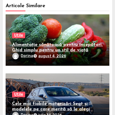
Articole Similare
Utile
Alimentație sănătoasă pentru începători.
Ghid simplu pentru un stil de viață
echilibrat
Dorina
august 4, 2026
Utile
Cele mai fiabile motorizări Seat și
modelele pe care merită să le alegi
Dorina