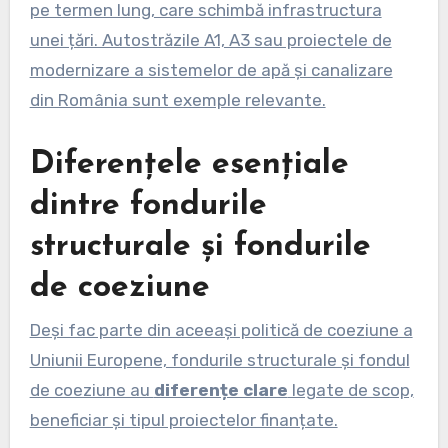
pe termen lung, care schimbă infrastructura
unei țări. Autostrăzile A1, A3 sau proiectele de
modernizare a sistemelor de apă și canalizare
din România sunt exemple relevante.
Diferențele esențiale
dintre fondurile
structurale și fondurile
de coeziune
Deși fac parte din aceeași politică de coeziune a
Uniunii Europene, fondurile structurale și fondul
de coeziune au
diferențe clare
legate de scop,
beneficiar și tipul proiectelor finanțate.