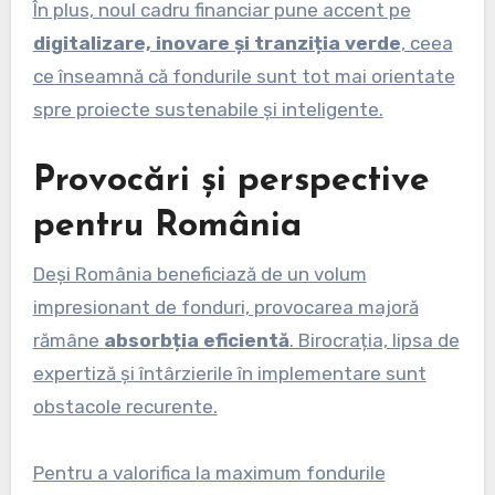
În plus, noul cadru financiar pune accent pe
digitalizare, inovare și tranziția verde
, ceea
ce înseamnă că fondurile sunt tot mai orientate
spre proiecte sustenabile și inteligente.
Provocări și perspective
pentru România
Deși România beneficiază de un volum
impresionant de fonduri, provocarea majoră
rămâne
absorbția eficientă
. Birocrația, lipsa de
expertiză și întârzierile în implementare sunt
obstacole recurente.
Pentru a valorifica la maximum fondurile