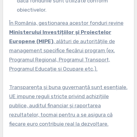
dacă fondurile sunt utilizate conform
obiectivelor.
În România, gestionarea acestor fonduri revine
Ministerului Investițiilor și Proiectelor
Europene (MIPE)
, alături de autoritățile de
management specifice fiecărui program (ex.
Programul Regional, Programul Transport,
Programul Educație și Ocupare etc.).
Transparența și buna guvernanță sunt esențiale.
UE impune reguli stricte privind achizițiile
publice, auditul financiar și raportarea
rezultatelor, tocmai pentru a se asigura că
fiecare euro contribuie real la dezvoltare.