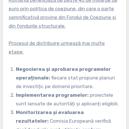
România beneficiază de peste 46 de miliarde de
euro prin politica de coeziune, din care o parte
semnificativă provine din Fondul de Coeziune și
din fondurile structurale.
Procesul de distribuire urmează mai multe
etape:
Negocierea și aprobarea programelor
operaționale:
fiecare stat propune planuri
de investiții, pe domenii prioritare.
Implementarea programelor:
proiectele
sunt lansate de autorități și aplicanți eligibili.
Monitorizarea și evaluarea
rezultatelor:
Comisia Europeană verifică