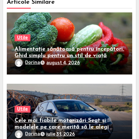
Articole Similare
Utile
Alimentație sănătoasă pentru începători.
Ghid simplu pentru un stil de viață
echilibrat
Dorina
august 4, 2026
Utile
Cele mai fiabile motorizări Seat și
modelele pe care merită să le alegi
Dorina
iulie 31, 2026