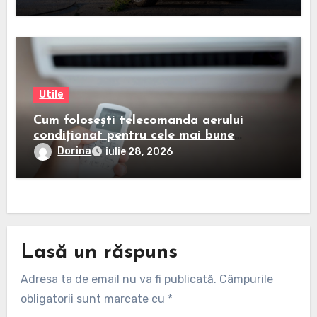
Utile
Cum folosești telecomanda aerului
condiționat pentru cele mai bune
rezultate
Dorina
iulie 28, 2026
Lasă un răspuns
Adresa ta de email nu va fi publicată.
Câmpurile
obligatorii sunt marcate cu
*