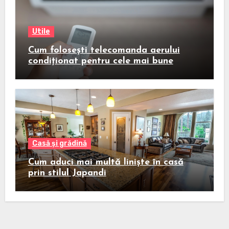
Utile
Cum folosești telecomanda aerului
condiționat pentru cele mai bune
rezultate
Casă și grădină
Cum aduci mai multă liniște în casă
prin stilul Japandi