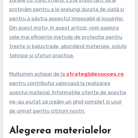
zonele cu trafic intens. Este important să le
protejăm pentru a le prelungi durata de viață și
pentru a păstra aspectul impecabil al locuinței.
Din acest motiv, în acest articol, vom explora
cele mai eficiente metode de protecție pentru
trepte și balustrade, abordând materiale, soluții
tehnice și sfaturi practice.
Mulțumim echipei de la
strategiidesucces.ro
pentru contribuția valoroasă la realizarea
acestui material. Informațiile oferite de aceștia
ne-au ajutat să creăm un ghid complet și ușor
de urmat pentru cititorii noștri.
Alegerea materialelor