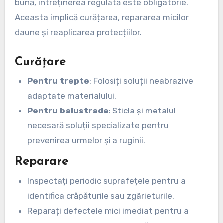
bună, întreținerea regulată este obligatorie.
Aceasta implică curățarea, repararea micilor
daune și reaplicarea protecțiilor.
Curățare
Pentru trepte
: Folosiți soluții neabrazive
adaptate materialului.
Pentru balustrade
: Sticla și metalul
necesară soluții specializate pentru
prevenirea urmelor și a ruginii.
Reparare
Inspectați periodic suprafețele pentru a
identifica crăpăturile sau zgârieturile.
Reparați defectele mici imediat pentru a