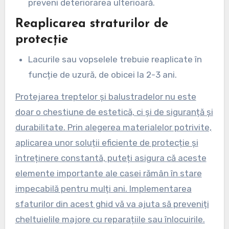
preveni deteriorarea ulterioară.
Reaplicarea straturilor de
protecție
Lacurile sau vopselele trebuie reaplicate în
funcție de uzură, de obicei la 2-3 ani.
Protejarea treptelor și balustradelor nu este
doar o chestiune de estetică, ci și de siguranță și
durabilitate. Prin alegerea materialelor potrivite,
aplicarea unor soluții eficiente de protecție și
întreținere constantă, puteți asigura că aceste
elemente importante ale casei rămân în stare
impecabilă pentru mulți ani. Implementarea
sfaturilor din acest ghid vă va ajuta să preveniți
cheltuielile majore cu reparațiile sau înlocuirile.