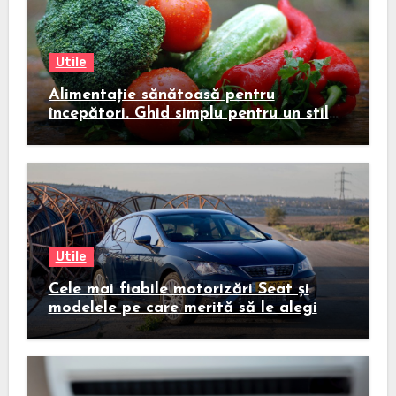
Utile
Alimentație sănătoasă pentru
începători. Ghid simplu pentru un stil
de viață echilibrat
Utile
Cele mai fiabile motorizări Seat și
modelele pe care merită să le alegi