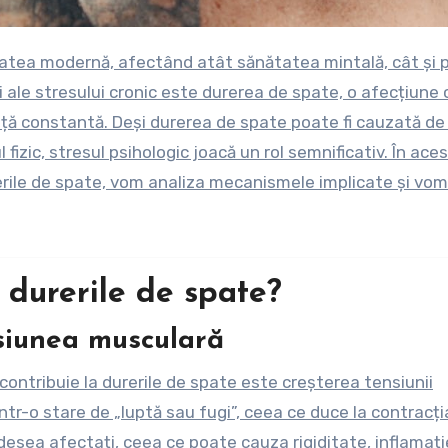
i ale stresului cronic este durerea de spate, o afecțiune 
nță constantă. Deși durerea de spate poate fi cauzată de
fizic, stresul psihologic joacă un rol semnificativ. În ace
rerile de spate, vom analiza mecanismele implicate și vom
 durerile de spate?
nsiunea musculară
 contribuie la durerile de spate este creșterea tensiunii
ntr-o stare de „luptă sau fugi”, ceea ce duce la contracți
desea afectați, ceea ce poate cauza rigiditate, inflamați