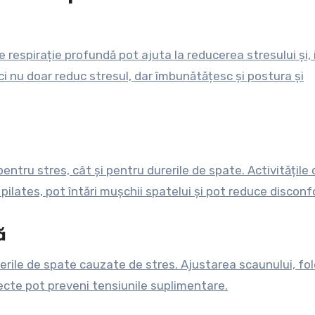
 respirație profundă pot ajuta la reducerea stresului și, i
ci nu doar reduc stresul, dar îmbunătățesc și postura și
entru stres, cât și pentru durerile de spate. Activitățile 
 pilates, pot întări mușchii spatelui și pot reduce disconf
ă
erile de spate cauzate de stres. Ajustarea scaunului, fol
recte pot preveni tensiunile suplimentare.