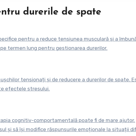
ntru durerile de spate
ecifice pentru a reduce tensiunea musculară și a îmbună
i pe termen lung pentru gestionarea durerilor.
șchilor tensionați și de reducere a durerilor de spate. E
 efectele stresului.
erapia cognitiv-comportamentală poate fi de mare ajutor.
 și să își modifice răspunsurile emoționale la situații difi