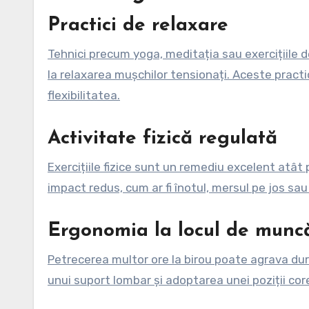
Practici de relaxare
Tehnici precum yoga, meditația sau exercițiile de
la relaxarea mușchilor tensionați. Aceste practi
flexibilitatea.
Activitate fizică regulată
Exercițiile fizice sunt un remediu excelent atât p
impact redus, cum ar fi înotul, mersul pe jos sau
Ergonomia la locul de munc
Petrecerea multor ore la birou poate agrava dur
unui suport lombar și adoptarea unei poziții co