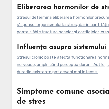
Eliberarea hormonilor de st
Stresul determină eliberarea hormonilor precum c
răspunsul organismului la stres, dar în cantităț
poate slăbi structura oaselor și cartilajelor, cre
Influența asupra sistemului
Stresul cronic poate afecta funcționarea normală
nervoase, amplificând percepția durerii. Astfel, 
durerile existente pot deveni mai intense.
Simptome comune asociat
de stres