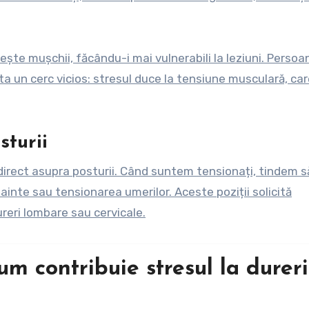
ște mușchii, făcându-i mai vulnerabili la leziuni. Persoa
 un cerc vicios: stresul duce la tensiune musculară, car
sturii
irect asupra posturii. Când suntem tensionați, tindem s
ainte sau tensionarea umerilor. Aceste poziții solicită
reri lombare sau cervicale.
m contribuie stresul la dureri