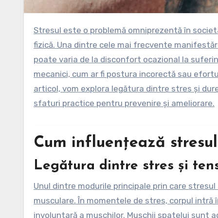
Stresul este o problemă omniprezentă în societatea modernă, afectând atât sănătatea mintală, cât și pe cea
fizică. Una dintre cele mai frecvente manifestăr
poate varia de la disconfort ocazional la suferi
mecanici, cum ar fi postura incorectă sau efortul 
articol, vom explora legătura dintre stres și du
sfaturi practice pentru prevenire și ameliorare.
Cum influențează stresul
Legătura dintre stres și te
Unul dintre modurile principale prin care stresul
musculare. În momentele de stres, corpul intră î
involuntară a mușchilor. Mușchii spatelui sunt a