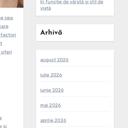
în funcție de vârstă și stil de
viață
care
Arhivă
 factori
st
 oferi
august 2026
iulie 2026
iunie 2026
mai 2026
a
aprilie 2026
e și