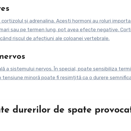
res
ortizolul și adrenalina. Acești hormoni au roluri importa
i mari sau pe termen lung, pot avea efecte negative. Corti
scând riscul de afecțiuni ale coloanei vertebrale.
 nervos
 a sistemului nervos. În special, poate sensibiliza termi
o tensiune minoră poate fi resimțită ca o durere semnificat
e durerilor de spate provoca