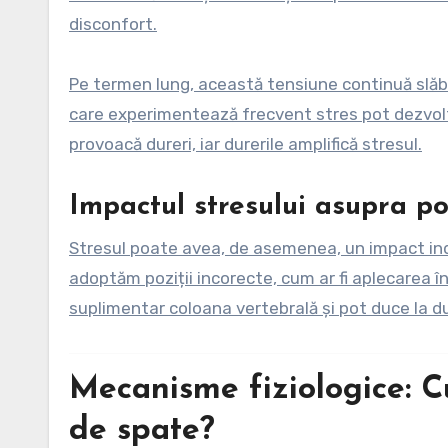
disconfort.
Pe termen lung, această tensiune continuă slăbe
care experimentează frecvent stres pot dezvolta
provoacă dureri, iar durerile amplifică stresul.
Impactul stresului asupra po
Stresul poate avea, de asemenea, un impact ind
adoptăm poziții incorecte, cum ar fi aplecarea în
suplimentar coloana vertebrală și pot duce la du
Mecanisme fiziologice: Cu
de spate?