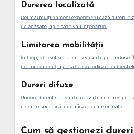
Durerea localizată
Cei mai mulți oameni experimentează dureri în z
de apăsare, rigiditate sau înțepături.
Limitarea mobilității
În timp, stresul și durerile asociate pot reduce f
precum mersul, aplecatul sau ridicarea obiectel
Dureri difuze
Uneori, durerile de spate cauzate de stres pot rad
ceea ce complică identificarea cauzei reale.
Cum să gestionezi dureri