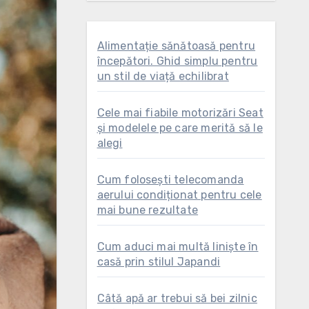
Alimentație sănătoasă pentru
începători. Ghid simplu pentru
un stil de viață echilibrat
Cele mai fiabile motorizări Seat
și modelele pe care merită să le
alegi
Cum folosești telecomanda
aerului condiționat pentru cele
mai bune rezultate
Cum aduci mai multă liniște în
casă prin stilul Japandi
Câtă apă ar trebui să bei zilnic