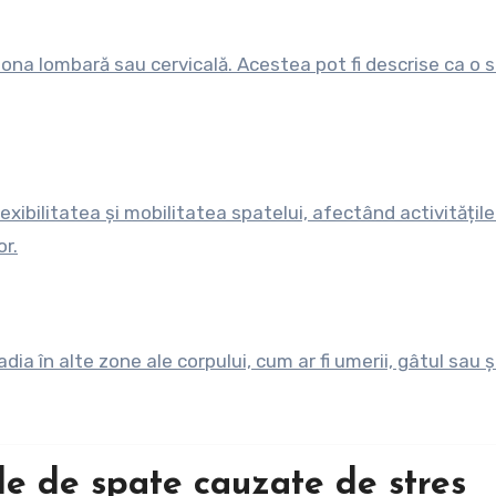
ona lombară sau cervicală. Acestea pot fi descrise ca o 
lexibilitatea și mobilitatea spatelui, afectând activitățile
or.
ia în alte zone ale corpului, cum ar fi umerii, gâtul sau ș
le de spate cauzate de stres