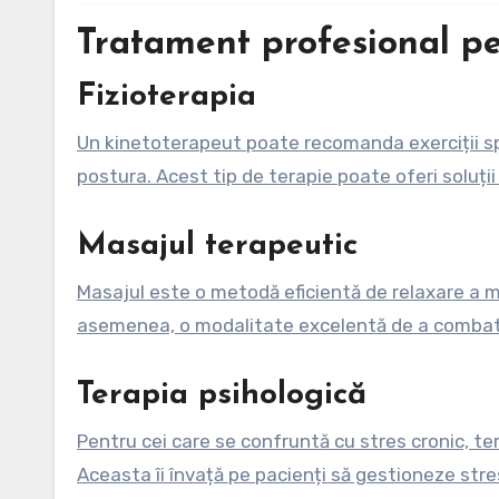
Tratament profesional pe
Fizioterapia
Un kinetoterapeut poate recomanda exerciții sp
postura. Acest tip de terapie poate oferi soluți
Masajul terapeutic
Masajul este o metodă eficientă de relaxare a mu
asemenea, o modalitate excelentă de a combate
Terapia psihologică
Pentru cei care se confruntă cu stres cronic, t
Aceasta îi învață pe pacienți să gestioneze stresul