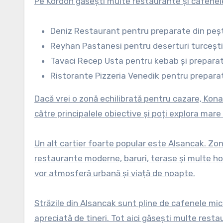
Pe Kordon găsești multe restaurante și cafenele
Deniz Restaurant pentru preparate din peșt
Reyhan Pastanesi pentru deserturi turcești
Tavaci Recep Usta pentru kebab și preparat
Ristorante Pizzeria Venedik pentru preparat
Dacă vrei o zonă echilibrată pentru cazare, Kona
către principalele obiective și poți explora mare
Un alt cartier foarte popular este Alsancak. Zon
restaurante moderne, baruri, terase și multe ho
vor atmosferă urbană și viață de noapte.
Străzile din Alsancak sunt pline de cafenele mic
apreciată de tineri. Tot aici găsești multe restau