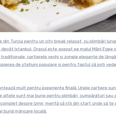
 decât Istanbul. Orașul este așezat pe malul Mării Egee ș
adiționale, cartierele vechi și zonele elegante de lângă
ropierea de stațiuni populare și pentru faptul că poți ved
ontează mult pentru experiența finală. Unele cartiere sun
ce altele sunt mai bune pentru plimbări, cumpărături sau
d complet despre Izmir, merită să știi din start unde să te 
ai bună mâncare locală.