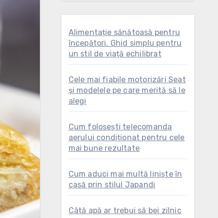
Alimentație sănătoasă pentru
începători. Ghid simplu pentru
un stil de viață echilibrat
Cele mai fiabile motorizări Seat
și modelele pe care merită să le
alegi
Cum folosești telecomanda
aerului condiționat pentru cele
mai bune rezultate
Cum aduci mai multă liniște în
casă prin stilul Japandi
Câtă apă ar trebui să bei zilnic