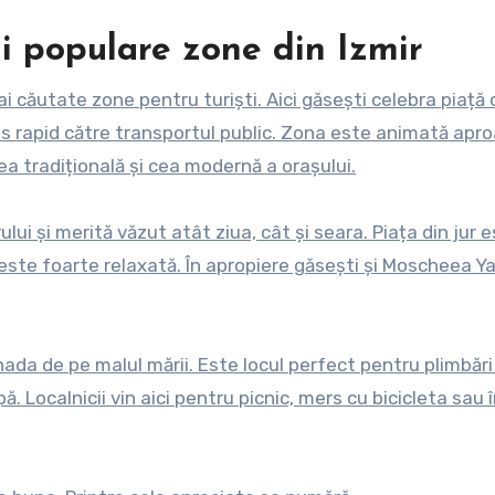
i populare zone din Izmir
i căutate zone pentru turiști. Aici găsești celebra piață 
ces rapid către transportul public. Zona este animată apr
ea tradițională și cea modernă a orașului.
lui și merită văzut atât ziua, cât și seara. Piața din jur 
a este foarte relaxată. În apropiere găsești și Moscheea Ya
da de pe malul mării. Este locul perfect pentru plimbări
ă. Localnicii vin aici pentru picnic, mers cu bicicleta sau î