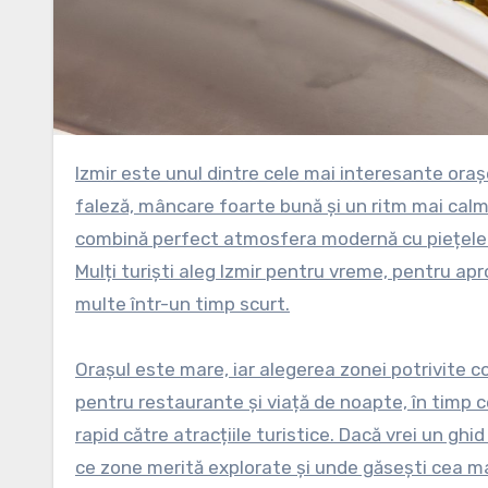
Izmir este unul dintre cele mai interesante orașe din Turcia pentru un city break relaxat, cu plimbări lungi pe
faleză, mâncare foarte bună și un ritm mai calm
combină perfect atmosfera modernă cu piețele tr
Mulți turiști aleg Izmir pentru vreme, pentru ap
multe într-un timp scurt.
Orașul este mare, iar alegerea zonei potrivite c
pentru restaurante și viață de noapte, în timp 
rapid către atracțiile turistice. Dacă vrei un ghi
ce zone merită explorate și unde găsești cea m