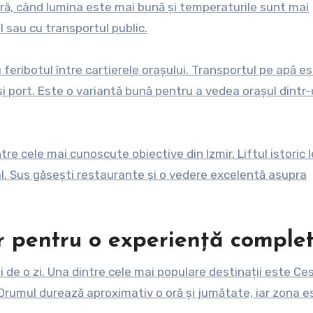
eară, când lumina este mai bună și temperaturile sunt mai
l sau cu transportul public.
feribotul între cartierele orașului. Transportul pe apă es
și port. Este o variantă bună pentru a vedea orașul dintr-
tre cele mai cunoscute obiective din Izmir. Liftul istoric 
al. Sus găsești restaurante și o vedere excelentă asupra
ir pentru o experiență comple
i de o zi. Una dintre cele mai populare destinații este Ce
 Drumul durează aproximativ o oră și jumătate, iar zona e