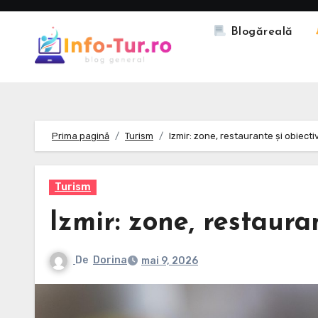
Skip
to
Blogăreală
content
Prima pagină
Turism
Izmir: zone, restaurante și obiecti
Turism
Izmir: zone, restaura
De
Dorina
mai 9, 2026