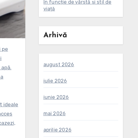
în funcție de vârstă și stil de
viață
Arhivă
i
august 2026
 apă.
ea
iulie 2026
iunie 2026
t ideale
 acces
mai 2026
cazezi,
aprilie 2026