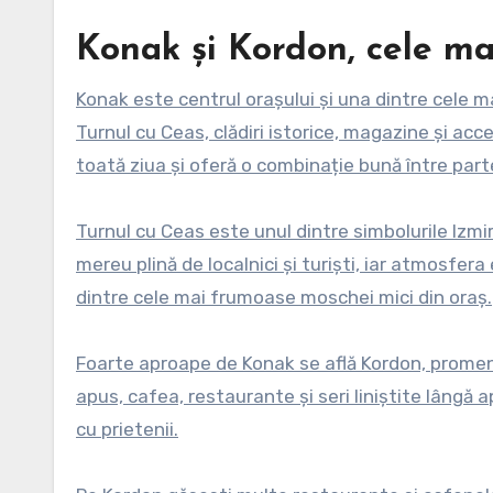
Konak și Kordon, cele ma
Konak este centrul orașului și una dintre cele ma
Turnul cu Ceas, clădiri istorice, magazine și ac
toată ziua și oferă o combinație bună între part
Turnul cu Ceas este unul dintre simbolurile Izmiru
mereu plină de localnici și turiști, iar atmosfer
dintre cele mai frumoase moschei mici din oraș.
Foarte aproape de Konak se află Kordon, promena
apus, cafea, restaurante și seri liniștite lângă ap
cu prietenii.