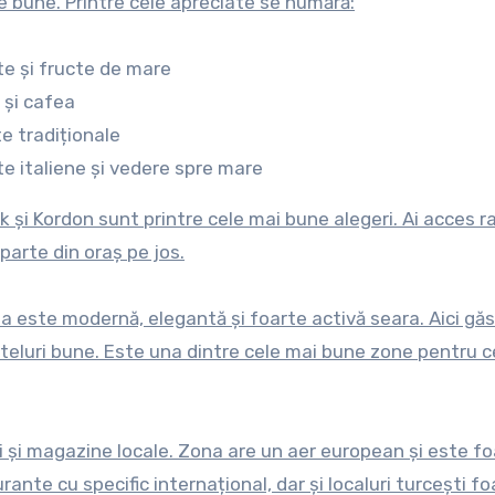
 bune. Printre cele apreciate se numără:
e și fructe de mare
 și cafea
e tradiționale
e italiene și vedere spre mare
k și Kordon sunt printre cele mai bune alegeri. Ai acces r
 parte din oraș pe jos.
a este modernă, elegantă și foarte activă seara. Aici găs
teluri bune. Este una dintre cele mai bune zone pentru c
i și magazine locale. Zona are un aer european și este f
rante cu specific internațional, dar și localuri turcești fo