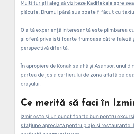
Mulți turiști aleg să viziteze Kadifekale spre s
plăcute. Drumul până sus poate fi făcut cu taxiu
O altă experiență interesantă este plimbarea cu 
și oferă priveliști foarte frumoase către faleză 
perspectivă diferită.
În apropiere de Konak se află și Asansor, unul din
partea de jos a cartierului de zona aflată pe de
orașului.
Ce merită să faci în Izm
Izmir este și un punct foarte bun pentru excursi
stațiune apreciată pentru plaje și restaurante.