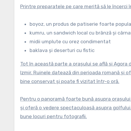
Printre preparatele pe care merită să le încerci 
boyoz, un produs de patiserie foarte popular
kumru, un sandwich local cu brânză și cârnaț
midii umplute cu orez condimentat
baklava și deserturi cu fistic
Tot în această parte a orașului se află și Agora 
Izmir. Ruinele datează din perioada romană și of
bine conservat și poate fi vizitat într-o oră.
Pentru o panoramă foarte bună asupra orașului t
și oferă o vedere spectaculoasă asupra golfului.
bune locuri pentru fotografii.