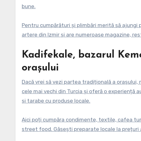
bune.
Pentru cumpărături și plimbări merită să ajungi 
artere din Izmir și are numeroase magazine, res
Kadifekale, bazarul Keme
orașului
Dacă vrei să vezi partea tradițională a orașului,
cele mai vechi din Turcia și oferă o experiență au
și tarabe cu produse locale.
Aici poți cumpăra condimente, textile, cafea tur
street food. Găsești preparate locale la prețuri a