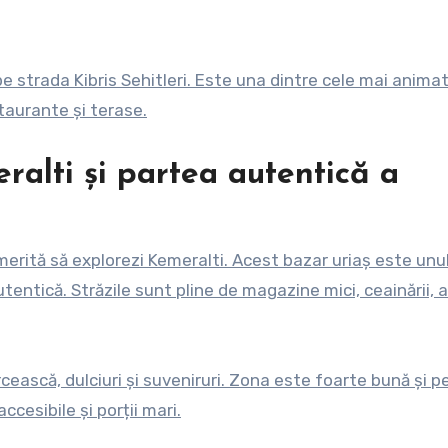
pe strada Kibris Sehitleri. Este una dintre cele mai anima
taurante și terase.
ralti și partea autentică a
 merită să explorezi Kemeralti. Acest bazar uriaș este unu
tentică. Străzile sunt pline de magazine mici, ceainării, a
cească, dulciuri și suveniruri. Zona este foarte bună și p
ccesibile și porții mari.