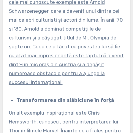
cele mai cunoscute exemple este Arnold
Schwarzenegger, care a devenit unul dintre cei
mai celebri culturiști și actori din lume. În anii ’70
și ’80, Arnold a dominat competițiile de
culturism și a câștigat titlul de Mr. Olympia de
șapte ori. Ceea ce a făcut ca povestea lui să fie
cu atât mai impresionantă este faptul că a venit
dintr-un mic oraș din Austria și a depășit
numeroase obstacole pentru a ajunge la
succesul internațional.
Transformarea din slăbiciune în forță
Un alt exemplu inspirațional este Chris
Hemsworth, cunoscut pentru interpretarea lui
Thor în filmele Marvel. Înainte de a fi ales pentru