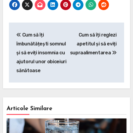
Navigare
Cum să îți
Cum să îți reglezi
în
îmbunătățești somnul
apetitul și să eviți
articole
și să eviți insomnia cu
supraalimentarea
ajutorul unor obiceiuri
sănătoase
Articole Similare