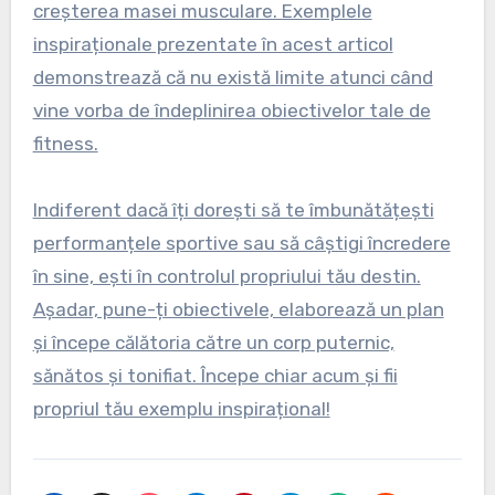
creșterea masei musculare. Exemplele
inspiraționale prezentate în acest articol
demonstrează că nu există limite atunci când
vine vorba de îndeplinirea obiectivelor tale de
fitness.
Indiferent dacă îți dorești să te îmbunătățești
performanțele sportive sau să câștigi încredere
în sine, ești în controlul propriului tău destin.
Așadar, pune-ți obiectivele, elaborează un plan
și începe călătoria către un corp puternic,
sănătos și tonifiat. Începe chiar acum și fii
propriul tău exemplu inspirațional!