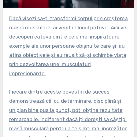
Dacă visezi să-ți transformi corpul prin creșterea
masei musculare, ai venit în locul potrivit. Aici vei
descoperi câteva dintre cele mai inspiratoare
exemple ale unor persoane obișnuite care și-au
atins obiectivele și au reușit să-și schimbe viața
prin dezvoltarea unei musculaturi
impresionante.
Fiecare dintre aceste povestiri de succes
demonstrează că, cu determinare, disciplină și
un plan bine pus la punct, poți obține rezultate
remarcabile. Indiferent dacă îți dorești să câștigi
masă musculară pentru a te simți mai încrezător