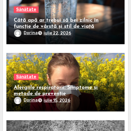
Sănătate
Câtă apă ar trebui să bei zilnic în
funcție de vârstă și stil de viață
Dorina
iulie 22, 2026
Sănătate
Alergiile respiratorii. Simptome și
metode de prevenție
Dorina
iulie 15, 2026