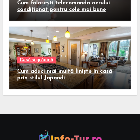
Cum folosești telecomanda aerului
condiționat pentru cele mai bune
rezultate
Casă și grădină
Cum aduci mai multă liniște în casă
prin stilul Japandi