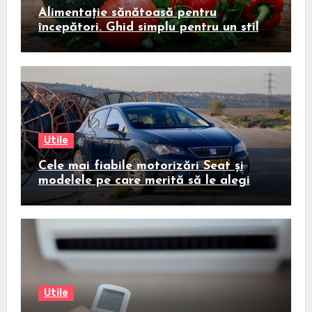
Alimentație sănătoasă pentru
începători. Ghid simplu pentru un stil
de viață echilibrat
Utile
Cele mai fiabile motorizări Seat și
modelele pe care merită să le alegi
Utile