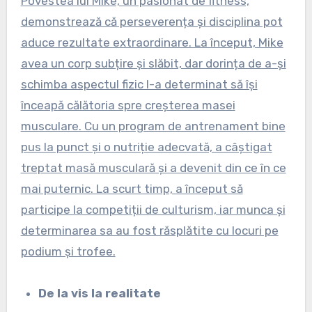
Povestea lui Mike, un pasionat de fitness,
demonstrează că perseverența și disciplina pot
aduce rezultate extraordinare. La început, Mike
avea un corp subțire și slăbit, dar dorința de a-și
schimba aspectul fizic l-a determinat să își
înceapă călătoria spre creșterea masei
musculare. Cu un program de antrenament bine
pus la punct și o nutriție adecvată, a câștigat
treptat masă musculară și a devenit din ce în ce
mai puternic. La scurt timp, a început să
participe la competiții de culturism, iar munca și
determinarea sa au fost răsplătite cu locuri pe
podium și trofee.
De la vis la realitate