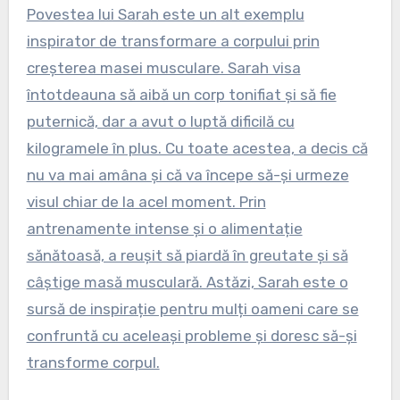
Povestea lui Sarah este un alt exemplu
inspirator de transformare a corpului prin
creșterea masei musculare. Sarah visa
întotdeauna să aibă un corp tonifiat și să fie
puternică, dar a avut o luptă dificilă cu
kilogramele în plus. Cu toate acestea, a decis că
nu va mai amâna și că va începe să-și urmeze
visul chiar de la acel moment. Prin
antrenamente intense și o alimentație
sănătoasă, a reușit să piardă în greutate și să
câștige masă musculară. Astăzi, Sarah este o
sursă de inspirație pentru mulți oameni care se
confruntă cu aceleași probleme și doresc să-și
transforme corpul.