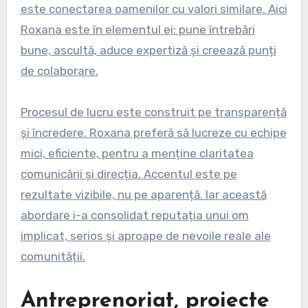
este conectarea oamenilor cu valori similare. Aici
Roxana este în elementul ei: pune întrebări
bune, ascultă, aduce expertiză și creează punți
de colaborare.
Procesul de lucru este construit pe transparență
și încredere. Roxana preferă să lucreze cu echipe
mici, eficiente, pentru a menține claritatea
comunicării și direcția. Accentul este pe
rezultate vizibile, nu pe aparență. Iar această
abordare i-a consolidat reputația unui om
implicat, serios și aproape de nevoile reale ale
comunității.
Antreprenoriat, proiecte