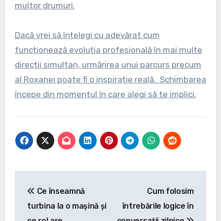
multor drumuri.
Dacă vrei să înțelegi cu adevărat cum
funcționează evoluția profesională în mai multe
direcții simultan, urmărirea unui parcurs precum
al Roxanei poate fi o inspirație reală. Schimbarea
începe din momentul în care alegi să te implici.
Navigare
Ce înseamnă
Cum folosim
în
turbina la o mașină și
întrebările logice în
articole
ce rol are
conversații zilnice