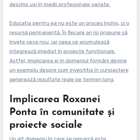
deschis uși în medii profesionale variate.
Educația pentru ea nu este un proces închis, ci o
resursă permanentă. În fiecare an își propune să
învețe ceva nou, iar ceea ce acumulează
integrează imediat în proiecte funcționale.
Astfel, implicarea ei în domeniul formării devine
un exemplu despre cum investiția în cunoaștere
generează rezultate reale pe termen lung.
Implicarea Roxanei
Ponta în comunitate și
proiecte sociale
Un alt domeniu în care se remarcă este