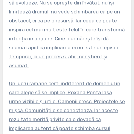
să evolueze. Nu se oprește din învățat, nu își
limitează drumul, nu vede schimbarea ca pe un
obstacol, ci ca pe o resursă. Iar ceea ce poate
inspira cel mai mult este felul în care transformă
intenția în acțiune. Cine o urmărește își dă
seama rapid că implicarea ei nu este un episod
temporar, ci un proces stabil, conștient și
asumat.
Un lucru rămâne cert: indiferent de domeniul în
care alege să se implice, Roxana Ponta lasă
urme vizibile și utile. Oamenii cresc. Proiectele se
mișcă. Comunitățile se conectează. Iar aceste
rezultate merită privite ca o dovadă că
implicarea autentică poate schimba cursul