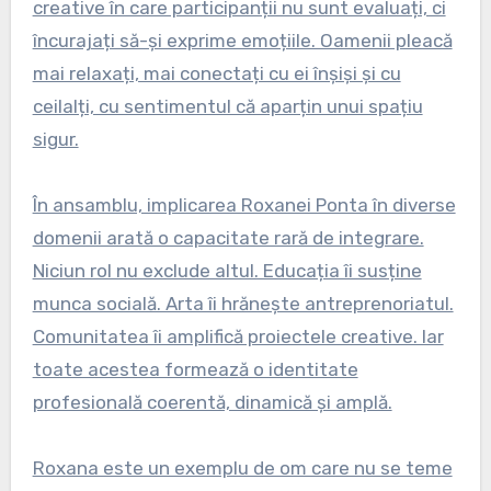
creative în care participanții nu sunt evaluați, ci
încurajați să-și exprime emoțiile. Oamenii pleacă
mai relaxați, mai conectați cu ei înșiși și cu
ceilalți, cu sentimentul că aparțin unui spațiu
sigur.
În ansamblu, implicarea Roxanei Ponta în diverse
domenii arată o capacitate rară de integrare.
Niciun rol nu exclude altul. Educația îi susține
munca socială. Arta îi hrănește antreprenoriatul.
Comunitatea îi amplifică proiectele creative. Iar
toate acestea formează o identitate
profesională coerentă, dinamică și amplă.
Roxana este un exemplu de om care nu se teme