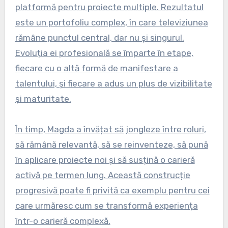
platformă pentru proiecte multiple. Rezultatul
este un portofoliu complex, în care televiziunea
rămâne punctul central, dar nu și singurul.
Evoluția ei profesională se împarte în etape,
fiecare cu o altă formă de manifestare a
talentului, și fiecare a adus un plus de vizibilitate
și maturitate.
În timp, Magda a învățat să jongleze între roluri,
să rămână relevantă, să se reinventeze, să pună
în aplicare proiecte noi și să susțină o carieră
activă pe termen lung. Această construcție
progresivă poate fi privită ca exemplu pentru cei
care urmăresc cum se transformă experiența
într-o carieră complexă.