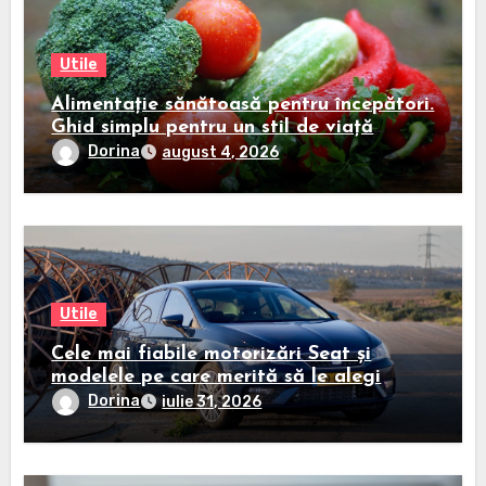
Utile
Alimentație sănătoasă pentru începători.
Ghid simplu pentru un stil de viață
echilibrat
Dorina
august 4, 2026
Utile
Cele mai fiabile motorizări Seat și
modelele pe care merită să le alegi
Dorina
iulie 31, 2026