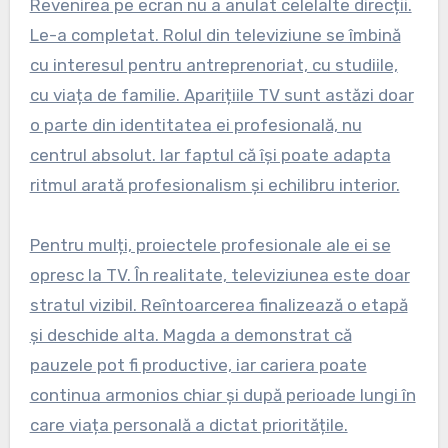
Revenirea pe ecran nu a anulat celelalte direcții.
Le-a completat. Rolul din televiziune se îmbină
cu interesul pentru antreprenoriat, cu studiile,
cu viața de familie. Aparițiile TV sunt astăzi doar
o parte din identitatea ei profesională, nu
centrul absolut. Iar faptul că își poate adapta
ritmul arată profesionalism și echilibru interior.
Pentru mulți, proiectele profesionale ale ei se
opresc la TV. În realitate, televiziunea este doar
stratul vizibil. Reîntoarcerea fi­nalizează o etapă
și deschide alta. Magda a demonstrat că
pauzele pot fi productive, iar cariera poate
continua armonios chiar și după perioade lungi în
care viața personală a dictat prioritățile.