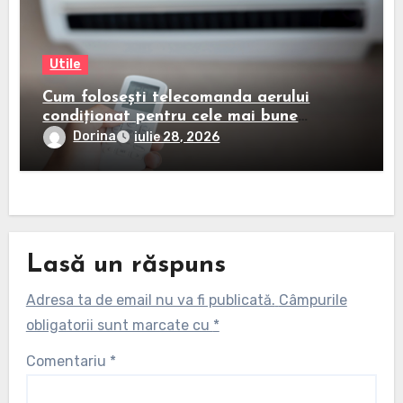
Utile
Cum folosești telecomanda aerului
condiționat pentru cele mai bune
rezultate
Dorina
iulie 28, 2026
Lasă un răspuns
Adresa ta de email nu va fi publicată.
Câmpurile
obligatorii sunt marcate cu
*
Comentariu
*