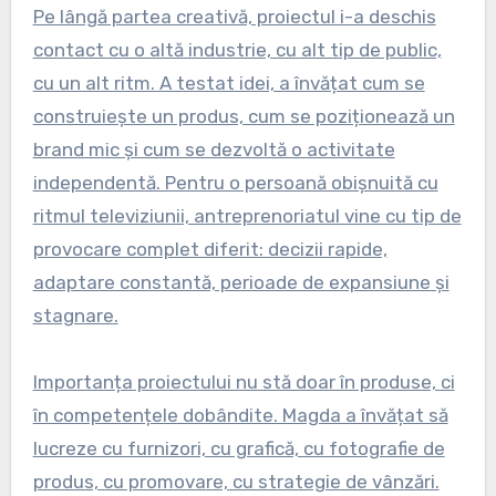
Pe lângă partea creativă, proiectul i-a deschis
contact cu o altă industrie, cu alt tip de public,
cu un alt ritm. A testat idei, a învățat cum se
construiește un produs, cum se poziționează un
brand mic și cum se dezvoltă o activitate
independentă. Pentru o persoană obișnuită cu
ritmul televiziunii, antreprenoriatul vine cu tip de
provocare complet diferit: decizii rapide,
adaptare constantă, perioade de expansiune și
stagnare.
Importanța proiectului nu stă doar în produse, ci
în competențele dobândite. Magda a învățat să
lucreze cu furnizori, cu grafică, cu fotografie de
produs, cu promovare, cu strategie de vânzări.