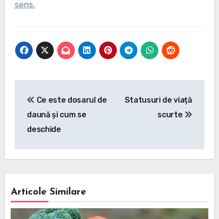
sens.
Navigare
Ce este dosarul de
Statusuri de viață
în
daună și cum se
scurte
articole
deschide
Articole Similare