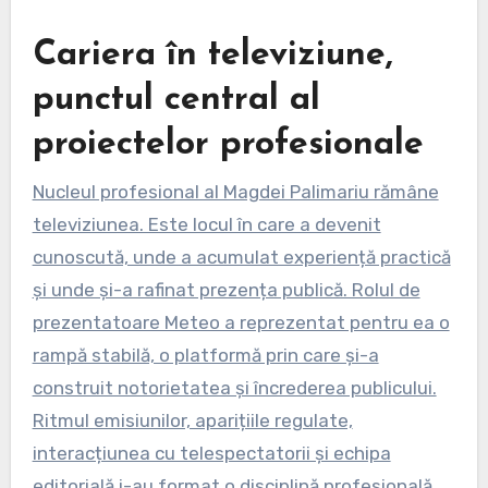
Cariera în televiziune,
punctul central al
proiectelor profesionale
Nucleul profesional al Magdei Palimariu rămâne
televiziunea. Este locul în care a devenit
cunoscută, unde a acumulat experiență practică
și unde și-a rafinat prezența publică. Rolul de
prezentatoare Meteo a reprezentat pentru ea o
rampă stabilă, o platformă prin care și-a
construit notorietatea și încrederea publicului.
Ritmul emisiunilor, aparițiile regulate,
interacțiunea cu telespectatorii și echipa
editorială i-au format o disciplină profesională