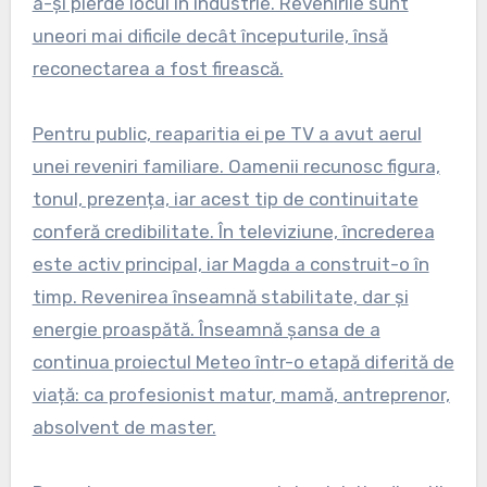
a-și pierde locul în industrie. Reveni­rile sunt
uneori mai dificile decât începuturile, însă
reconectarea a fost firească.
Pentru public, reaparitia ei pe TV a avut aerul
unei reveniri familiare. Oamenii recunosc figura,
tonul, prezența, iar acest tip de continuitate
conferă credibilitate. În televiziune, încrederea
este activ principal, iar Magda a construit-o în
timp. Revenirea înseamnă stabilitate, dar și
energie proaspătă. Înseamnă șansa de a
continua proiectul Meteo într-o etapă diferită de
viață: ca profesionist matur, mamă, antreprenor,
absolvent de master.