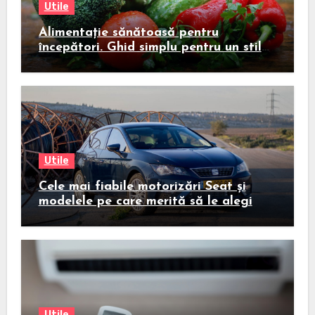
Utile
Alimentație sănătoasă pentru
începători. Ghid simplu pentru un stil
de viață echilibrat
Utile
Cele mai fiabile motorizări Seat și
modelele pe care merită să le alegi
Utile