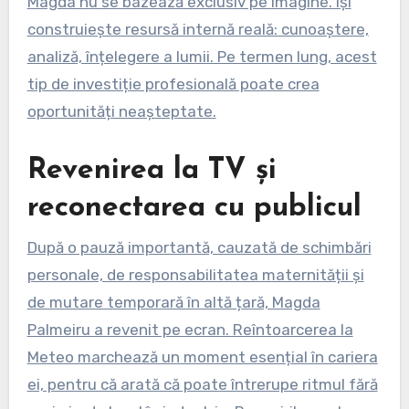
Magda nu se bazează exclusiv pe imagine. Își
construiește resursă internă reală: cunoaștere,
analiză, înțelegere a lumii. Pe termen lung, acest
tip de investiție profesională poate crea
oportunități neașteptate.
Revenirea la TV și
reconectarea cu publicul
După o pauză importantă, cauzată de schimbări
personale, de responsabilitatea maternității și
de mutare temporară în altă țară, Magda
Palmeiru a revenit pe ecran. Reîntoarcerea la
Meteo marchează un moment esențial în cariera
ei, pentru că arată că poate întrerupe ritmul fără