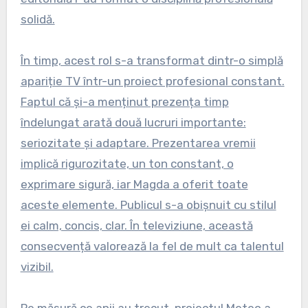
solidă.
În timp, acest rol s-a transformat dintr-o simplă
apariție TV într-un proiect profesional constant.
Faptul că și-a menținut prezența timp
îndelungat arată două lucruri importante:
seriozitate și adaptare. Prezentarea vremii
implică rigurozitate, un ton constant, o
exprimare sigură, iar Magda a oferit toate
aceste elemente. Publicul s-a obișnuit cu stilul
ei calm, concis, clar. În televiziune, această
consecvență valorează la fel de mult ca talentul
vizibil.
Pe măsură ce anii au trecut, proiectul Meteo a