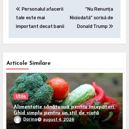
Navigare
Personalul afacerii
“Nu Renunța
în
tale este mai
Niciodată” scrisă de
articole
important decat banii
Donald Trump
Articole Similare
Utile
Alimentație sănătoasă pentru începători.
Ghid simplu pentru un stil de viață
echilibrat
Dorina
august 4, 2026