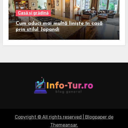
Casă și grădină
Cum aduci mai multă liniște în casă
prin stilul Japandi
Copyright © All rights reserved
|
Blogpaper
de
Themeansar
.