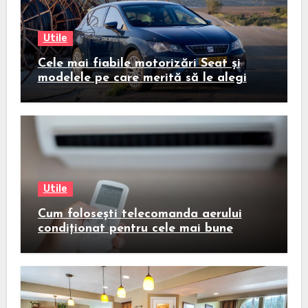
Utile
Cele mai fiabile motorizări Seat și
modelele pe care merită să le alegi
Utile
Cum folosești telecomanda aerului
condiționat pentru cele mai bune
rezultate