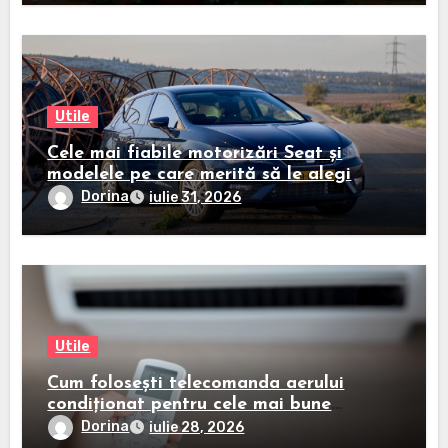
Utile
Cele mai fiabile motorizări Seat și
modelele pe care merită să le alegi
Dorina
iulie 31, 2026
Utile
Cum folosești telecomanda aerului
condiționat pentru cele mai bune
rezultate
Dorina
iulie 28, 2026