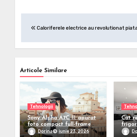
Navigare
Caloriferele electrice au revolutionat piat
în
articole
Articole Similare
Tehnologii
Tehno
Sony Alpha A7C II: aparat
Cât r
foto compact full-frame
frigor
pentru călătorii și
semne
Dorina
Do
iunie 23, 2026