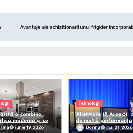
a
Avantaje ale achizitionarii unui frigider incorporab
logii
Tehnologii
ezistă o combina
Alienware 18 Area-51: 
ifică modernă și ce
de multă performanță
 arată că trebuie
poate avea un laptop
rina
Dorina
iunie 19, 2026
mai 21, 2026