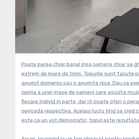
Poate parea chiar banal insa oamenii chiar se ghideaza dupa topuri si nu vorbim de ieri de azi ci de o perioada
extrem de mare de timp. Topurile sunt facute p
anumit domeniu sau o anumita nisa. Dau ca exem
opinia a unei mase de oameni care asculta muz
fiecare individ in parte, dar iti poate oferi o p
perioada respectiva. Acelasi lucru tind sa cred 
este ca un vot democratic, topul este rezultatu
Acum, revenind la un top obisnuit pentru produ