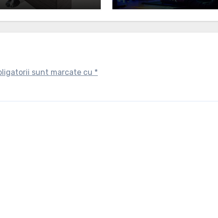
ită
gaming modern
ligatorii sunt marcate cu
*