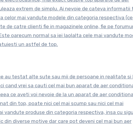
uleaza extrem de simplu. Ai nevoie de cateva informatii 
a celor mai vandute modele din categoria respectiva (ce
e de catre clienti fie in magazinele online, fie pe forumur
e. Este oarecum normal sa iei laolalta cele mai vandute mo
catuiesti un astfel de top.
e au testat alte sute sau mii de persoane in realitate si 
ci cand vrei sa cauti cel mai bun aparat de aer condition
 ceea ce aveti voi nevoie de la un aparat de aer conditiona
at din top, poate nici cel mai scump sau nici cel mai
mai vandute produse din categoria respectiva, insa cu sig
ic din diverse motive dar care pot deveni cel mai bun aer