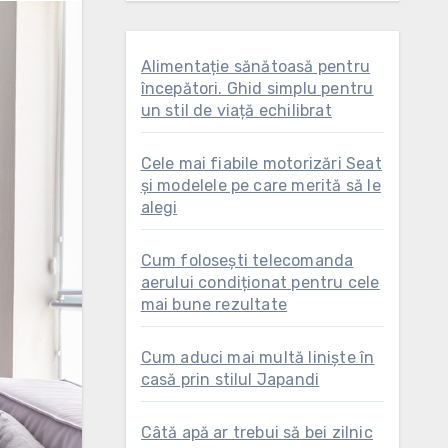
Alimentație sănătoasă pentru
începători. Ghid simplu pentru
un stil de viață echilibrat
Cele mai fiabile motorizări Seat
și modelele pe care merită să le
alegi
Cum folosești telecomanda
aerului condiționat pentru cele
mai bune rezultate
Cum aduci mai multă liniște în
casă prin stilul Japandi
Câtă apă ar trebui să bei zilnic