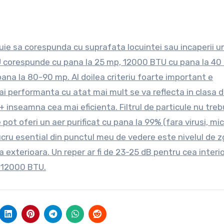
uie sa corespunda cu suprafata locuintei sau incaperii u
TU corespunde cu pana la 25 mp, 12000 BTU cu pana la 40
na la 80-90 mp. Al doilea criteriu foarte important e
ai performanta cu atat mai mult se va reflecta in clasa 
 inseamna cea mai eficienta. Filtrul de particule nu trebu
e pot oferi un aer purificat cu pana la 99% (fara virusi, mic
lucru esential din punctul meu de vedere este nivelul de
 exterioara. Un reper ar fi de 23-25 dB pentru cea interio
e 12000 BTU.