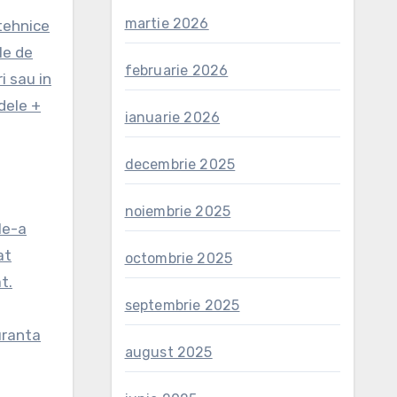
martie 2026
tehnice
le de
februarie 2026
i sau in
dele +
ianuarie 2026
decembrie 2025
noiembrie 2025
le-a
at
octombrie 2025
t.
septembrie 2025
uranta
august 2025