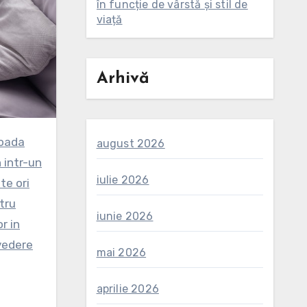
în funcție de vârstă și stil de
viață
Arhivă
august 2026
 intr-un
iulie 2026
te ori
tru
iunie 2026
r in
 vedere
mai 2026
aprilie 2026