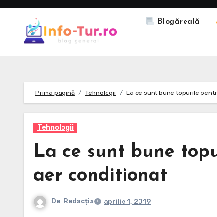
Skip
to
Blogăreală
content
Prima pagină
Tehnologii
La ce sunt bune topurile pent
Tehnologii
La ce sunt bune topu
aer conditionat
De
Redacția
aprilie 1, 2019