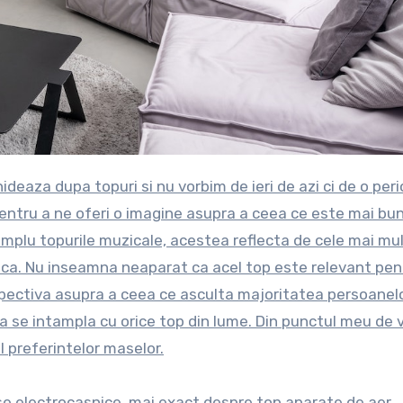
entru a ne oferi o imagine asupra a ceea ce este mai bun
plu topurile muzicale, acestea reflecta de cele mai mul
ica. Nu inseamna neaparat ca acel top este relevant pen
erspectiva asupra a ceea ce asculta majoritatea persoanelo
ca se intampla cu orice top din lume. Din punctul meu de
l preferintelor maselor.
se electrocasnice, mai exact despre top aparate de aer