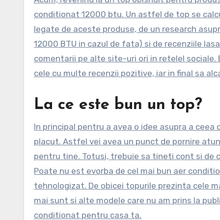
conditionat 12000 btu. Un astfel de top se calc
legate de aceste produse, de un research asupr
12000 BTU in cazul de fata) si de recenziile lasat
comentarii pe alte site-uri ori in retelel social
cele cu multe recenzii pozitive, iar in final sa al
La ce este bun un top?
In principal pentru a avea o idee asupra a ceea c
placut. Astfel vei avea un punct de pornire atun
pentru tine. Totusi, trebuie sa tineti cont si de
Poate nu est evorba de cel mai bun aer condition
tehnologizat. De obicei topurile prezinta cele 
mai sunt si alte modele care nu am prins la publ
conditionat pentru casa ta.